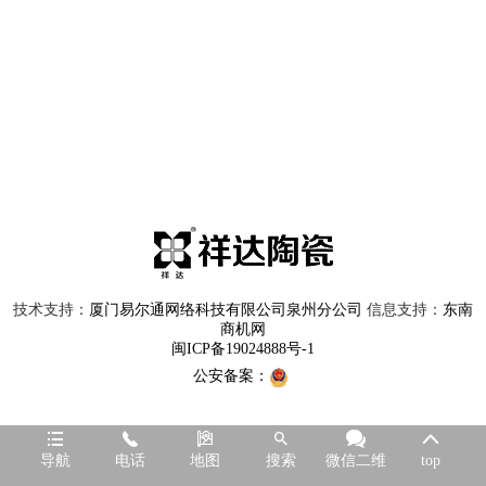
技术支持：
厦门易尔通网络科技有限公司泉州分公司
信息支持：
东南
商机网
闽ICP备19024888号-1
公安备案：






导航
电话
地图
搜索
微信二维
top
码